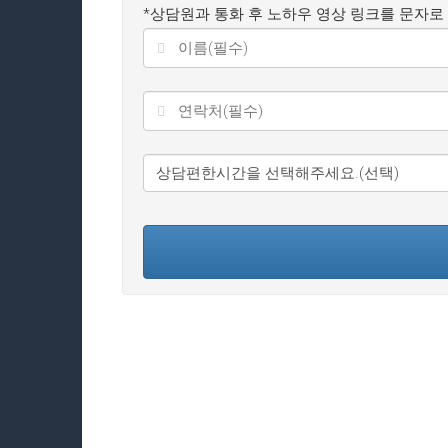
*상담원과 통화 후 노하우 영상 링크를 문자로
This
field
should
be
left
blank