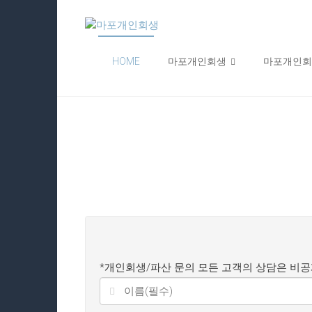
Skip
마
to
content
포
HOME
마포개인회생
마포개인회
개
인
회
생
24
시
간
무
*개인회생/파산 문의 모든 고객의 상담은 비
료
상
담